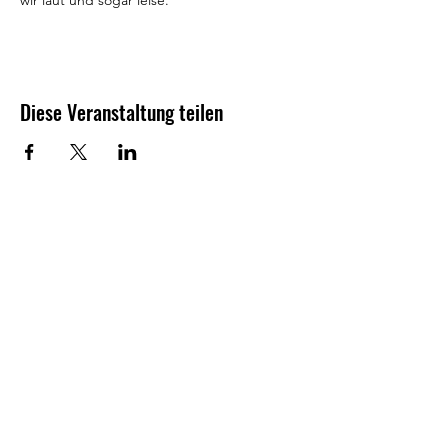
wir laut und sogar leise.
Diese Veranstaltung teilen
Besuchen Sie doch auch mal
unsere anderen
Unternehmungen:
www.schloss-pirna.de
www.canaletto-pirna.de
www.heiraten-in-pirna.de