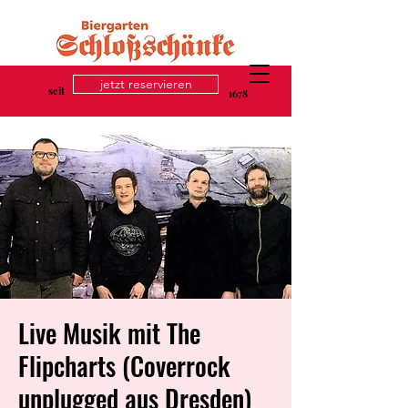
jetzt reservieren
seit
1678
Live Musik mit The
Flipcharts (Coverrock
unplugged aus Dresden)