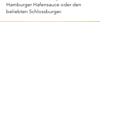
Hamburger Hafensauce oder den
beliebten Schlossburger.
Besuchen Sie doch auch mal
unsere anderen
Unternehmungen:
www.schloss-pirna.de
www.canaletto-pirna.de
www.heiraten-in-pirna.de
www.stadtfest-pirna.de
www.catering-pirna.de
Öffnungszeiten